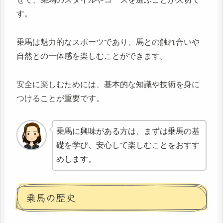
す。
乗馬は魅力的なスポーツであり、馬との触れ合いや
自然との一体感を楽しむことができます。
安全に楽しむためには、基本的な知識や技術を身に
つけることが重要です。
乗馬に興味がある方は、まずは乗馬の基
礎を学び、安心して楽しむことをおすす
めします。
乗馬の歴史