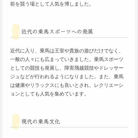
前を競う場として人気を博しました。
近代の乗馬スポーツへの発展
近代に入り、乗馬は王室や貴族の遊びだけでなく、
一般の人々にも広まっていきました。乗馬スポーツ
としての競技も発展し、障害飛越競技やドレッサー
ジュなどが行われるようになりました。また、乗馬
は健康やリラックスにも良いとされ、レクリエーシ
ョンとしても人気を集めています。
現代の乗馬文化