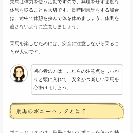
乗馬は体力を使う活動ですので、無理をせず適度な
休息を取ることも大切です。長時間乗馬をする場合
は、途中で休憩を挟んで体を休めましょう。体調を
崩さないように注意しましょう。
乗馬を楽しむためには、安全に注意しながら乗るこ
とが大切です。
初心者の方は、これらの注意点をしっか
りと頭に入れて、安全かつ楽しい乗馬を
心掛けましょう。
乗馬のポニーハックとは？
ポニーハックとは、乗馬においてポニーを使った特