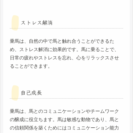
ストレス解消
乗馬は、自然の中で馬と触れ合うことができるた
め、ストレス解消に効果的です。馬に乗ることで、
日常の疲れやストレスを忘れ、心をリラックスさせ
ることができます。
自己成長
乗馬は、馬とのコミュニケーションやチームワーク
の醸成に役立ちます。馬は敏感な動物であり、馬と
の信頼関係を築くためにはコミュニケーション能力