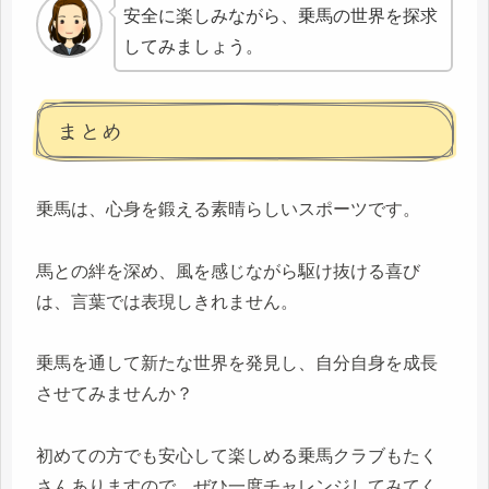
安全に楽しみながら、乗馬の世界を探求
してみましょう。
まとめ
乗馬は、心身を鍛える素晴らしいスポーツです。
馬との絆を深め、風を感じながら駆け抜ける喜び
は、言葉では表現しきれません。
乗馬を通して新たな世界を発見し、自分自身を成長
させてみませんか？
初めての方でも安心して楽しめる乗馬クラブもたく
さんありますので、ぜひ一度チャレンジしてみてく