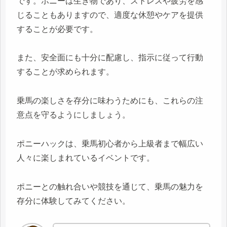
です。ポニーは生き物であり、ストレスや疲労を感
じることもありますので、適度な休憩やケアを提供
することが必要です。
また、安全面にも十分に配慮し、指示に従って行動
することが求められます。
乗馬の楽しさを存分に味わうためにも、これらの注
意点を守るようにしましょう。
ポニーハックは、乗馬初心者から上級者まで幅広い
人々に楽しまれているイベントです。
ポニーとの触れ合いや競技を通じて、乗馬の魅力を
存分に体験してみてください。