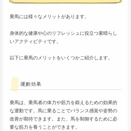
乗馬には様々なメリットがあります。
身体的な健康や心のリフレッシュに役立つ素晴らし
いアクティビティです。
以下に乗馬のメリットをいくつかご紹介します。
運動効果
乗馬は、乗馬者の体力や筋力を鍛えるための効果的
な運動です。馬に乗ることでバランス感覚や姿勢の
改善が期待できます。また、馬を制御するために必
要な筋力を養うことができます。