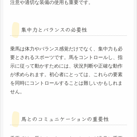
注意や適切な装備の使用も重要です。
集中力とバランスの必要性
乗馬は体力やバランス感覚だけでなく、集中力も必
要とされるスポーツです。馬をコントロールし、指
示に従って動かすためには、状況判断や正確な動作
が求められます。初心者にとっては、これらの要素
を同時にコントロールすることは難しいかもしれま
せん。
馬とのコミュニケーションの重要性