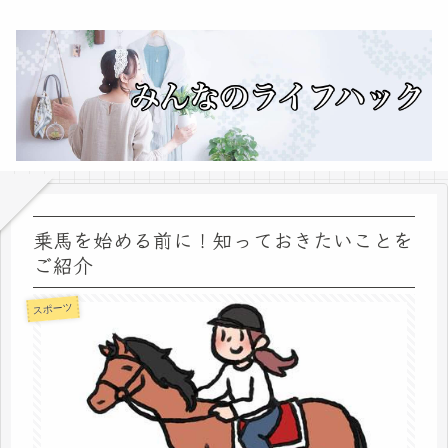
乗馬を始める前に！知っておきたいことを
ご紹介
スポーツ