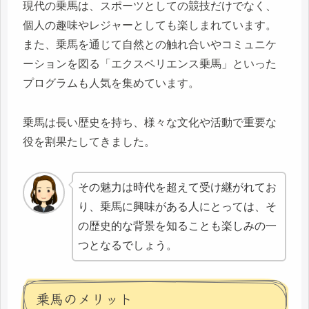
現代の乗馬は、スポーツとしての競技だけでなく、
個人の趣味やレジャーとしても楽しまれています。
また、乗馬を通じて自然との触れ合いやコミュニケ
ーションを図る「エクスペリエンス乗馬」といった
プログラムも人気を集めています。
乗馬は長い歴史を持ち、様々な文化や活動で重要な
役を割果たしてきました。
その魅力は時代を超えて受け継がれてお
り、乗馬に興味がある人にとっては、そ
の歴史的な背景を知ることも楽しみの一
つとなるでしょう。
乗馬のメリット