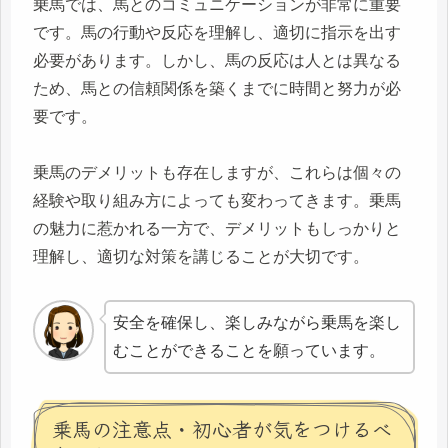
乗馬では、馬とのコミュニケーションが非常に重要
です。馬の行動や反応を理解し、適切に指示を出す
必要があります。しかし、馬の反応は人とは異なる
ため、馬との信頼関係を築くまでに時間と努力が必
要です。
乗馬のデメリットも存在しますが、これらは個々の
経験や取り組み方によっても変わってきます。乗馬
の魅力に惹かれる一方で、デメリットもしっかりと
理解し、適切な対策を講じることが大切です。
安全を確保し、楽しみながら乗馬を楽し
むことができることを願っています。
乗馬の注意点・初心者が気をつけるべ