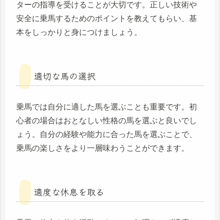
ターの指導を受けることが大切です。正しい技術や
安全に乗馬するためのポイントを教えてもらい、基
本をしっかりと身につけましょう。
適切な馬の選択
乗馬では自分に適した馬を選ぶことも重要です。初
心者の場合はおとなしい性格の馬を選ぶと良いでし
ょう。自分の経験や能力に合った馬を選ぶことで、
乗馬の楽しさをより一層味わうことができます。
適度な休息を取る