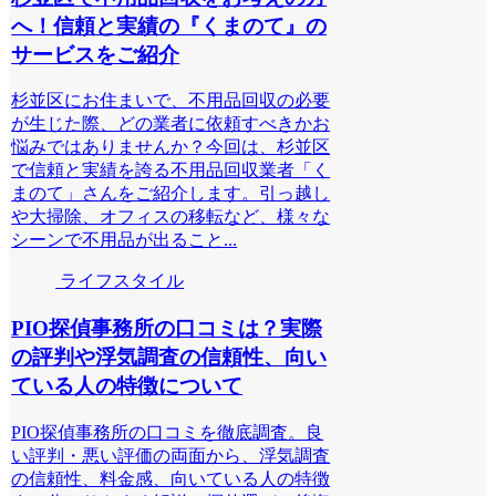
へ！信頼と実績の『くまのて』の
サービスをご紹介
杉並区にお住まいで、不用品回収の必要
が生じた際、どの業者に依頼すべきかお
悩みではありませんか？今回は、杉並区
で信頼と実績を誇る不用品回収業者「く
まのて」さんをご紹介します。引っ越し
や大掃除、オフィスの移転など、様々な
シーンで不用品が出ること...
ライフスタイル
PIO探偵事務所の口コミは？実際
の評判や浮気調査の信頼性、向い
ている人の特徴について
PIO探偵事務所の口コミを徹底調査。良
い評判・悪い評価の両面から、浮気調査
の信頼性、料金感、向いている人の特徴